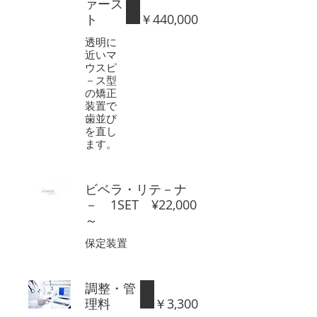
ァース
ト
￥440,000
透明に
近いマ
ウスピ
－ス型
の矯正
装置で
歯並び
を直し
ます。
ビベラ・リテ－ナ
－ 1SET ¥22,000
～
保定装置
調整・管
理料
￥3,300