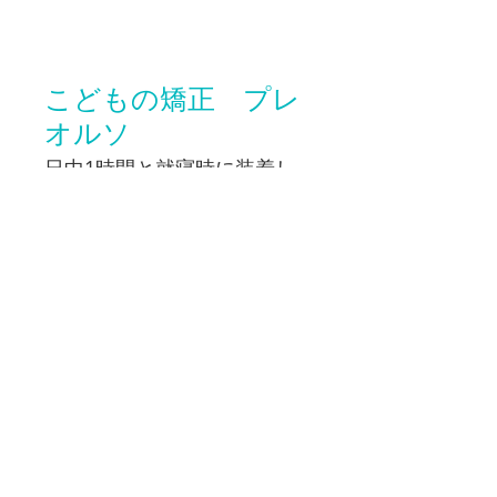
こどもの矯正 プレ
オルソ
日中1時間と就寝時に装着し
歯並びの治療をします
診断料 ¥33,000
レントゲン（セファロ
分析）診断・口腔内写
真記録
プレオルソ
￥55,000～