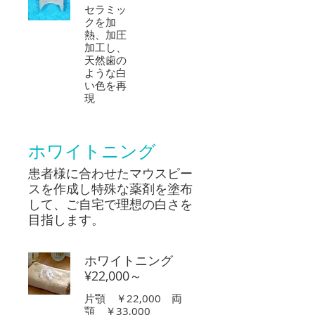
セラミッ
クを加
熱、加圧
加工し、
天然歯の
ような白
い色を再
現
ホワイトニング
患者様に合わせたマウスピー
スを作成し特殊な薬剤を塗布
して、ご自宅で理想の白さを
目指します。
ホワイトニング
¥22,000～
片顎 ￥22,000 両
顎 ￥33,000