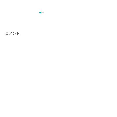
花
コメント
施設基準一覧
コメントを追加…
1998 mizoue
dental
0565-76-0757
日本愛知県豊田市深見町常楽998-57