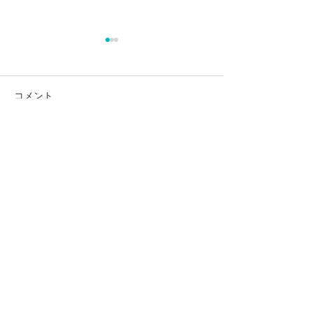
コメント
施設基準一覧
歯科医師 紹介
コメントを追加…
1998 mizoue
dental
0565-76-0757
日本愛知県豊田市深見町常楽998-57