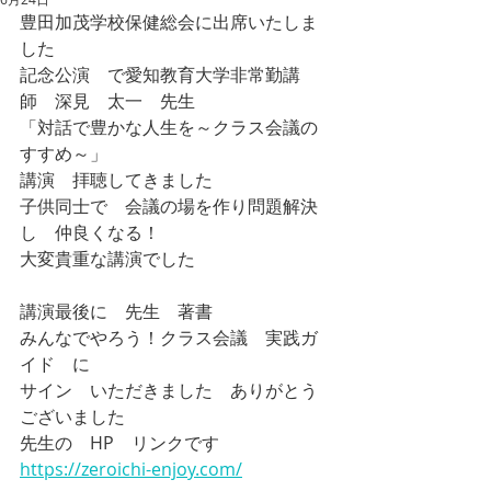
豊田加茂学校保健総会に出席いたしま
した
記念公演　で愛知教育大学非常勤講
師　深見　太一　先生
「対話で豊かな人生を～クラス会議の
すすめ～」
講演　拝聴してきました
子供同士で　会議の場を作り問題解決
し　仲良くなる！
大変貴重な講演でした
講演最後に　先生　著書
みんなでやろう！クラス会議　実践ガ
イド　に
サイン　いただきました　ありがとう
ございました
先生の　HP　リンクです
https://zeroichi-enjoy.com/