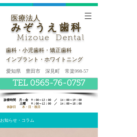
医療法人
みぞうえ歯科
Mizoue Dental
歯科・小児歯科・矯正歯科
インプラント・ホワイトニング
愛知県 豊田市 深見町 常楽998-57
TEL 0565-76-0757
診療時間​ 月～金 9：00～12：00 ／ 14：00～19：00
土曜
9：00～12：00 ／ 14：00～18：00
休診日 木・日・祝日
お知らせ・コラム