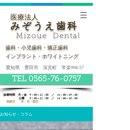
医療法人
みぞうえ歯科
Mizoue Dental
歯科・小児歯科・矯正歯科
インプラント・ホワイトニング
愛知県 豊田市 深見町 常楽998-57
TEL 0565-76-0757
診療時間​ 月～金 9：00～12：00 ／ 14：00～19：00
土曜
9：00～12：00 ／ 14：00～18：00
休診日 木・日・祝日
お知らせ・コラム